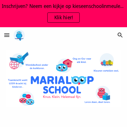
Inschrijven? Neem een kijkje op kieseenschoolinmeulebeke.be
Skip to main content
Skip to navigation
Klik hier!